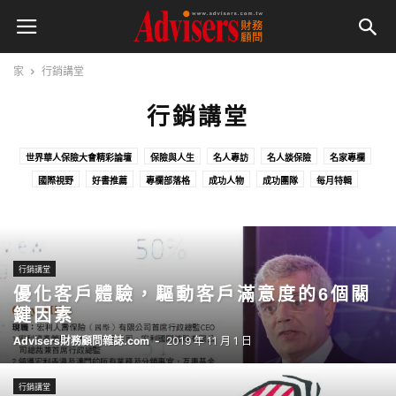
家
行銷講堂
行銷講堂
世界華人保險大會精彩論壇
保險與人生
名人專訪
名人談保險
名家專欄
國際視野
好書推薦
專欄部落格
成功人物
成功團隊
每月特輯
活動精采影片回顧
火線話題
特企內文
特別企劃
特別報導
特輯內文
管理講堂
行銷講堂
行銷講堂
優化客戶體驗，驅動客戶滿意度的6個關
鍵因素
Advisers財務顧問雜誌.com
-
2019 年 11 月 1 日
行銷講堂