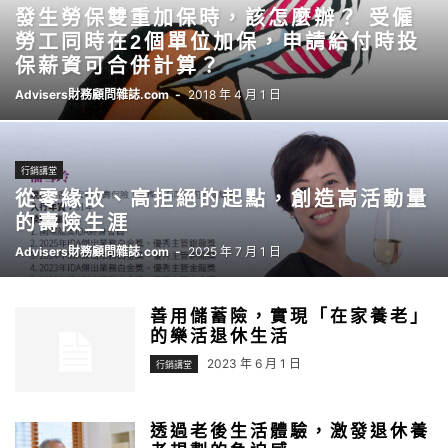
發生勞保雙重加保時，該怎麼辦？ 受僱
勞工同時在2個單位加保，申請給付時投
保薪資可合併計算？
Advisers財務顧問雜誌.com
-
2018 年 4 月 1 日
行銷講堂
從零緣故、高拒絕的起點，創造高活動量
的壽險生涯
Advisers財務顧問雜誌.com
-
2025 年 7 月 1 日
善用儲蓄險，實現「在家養老」
的樂活退休生活
2023 年 6 月 1 日
行銷講堂
透過老後生活體驗，激發退休養