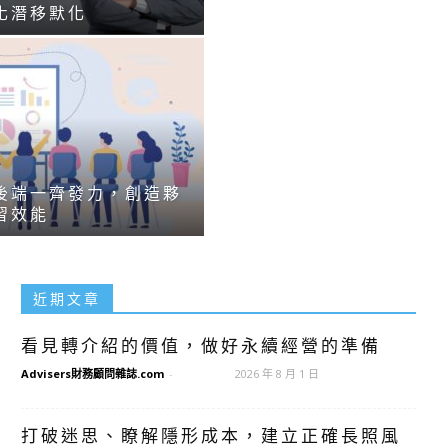
化潛移默化
後端一齊發力，創造夥
習效能
近期文章
看見轉介紹的價值，做好永續經營的準備
Advisers財務顧問雜誌.com
-
2026 年 8 月 1 日
打破迷思、瞭解隱形成本，建立正確長照風