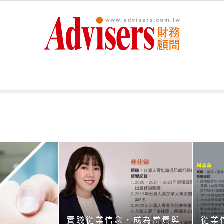
Advisers
財
務
實踐從業信念，成為當責與
從業