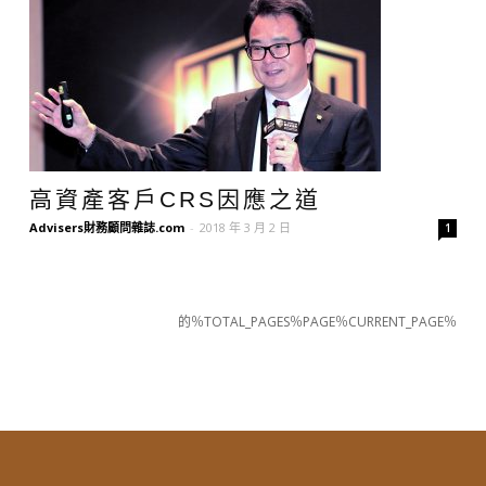
高資產客戶CRS因應之道
Advisers財務顧問雜誌.com
-
2018 年 3 月 2 日
1
的％TOTAL_PAGES％PAGE％CURRENT_PAGE％