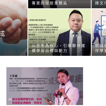
專業的保險業務員
隊文
顧
成
以思考為核心，引導夥伴建
前端
構學習目標與動力
伴學
問
雜