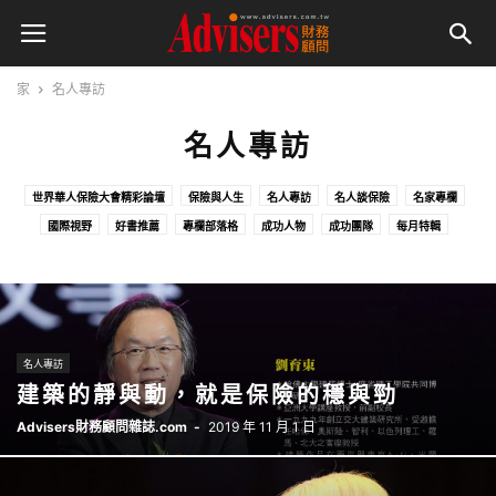
家
名人專訪
名人專訪
世界華人保險大會精彩論壇
保險與人生
名人專訪
名人談保險
名家專欄
國際視野
好書推薦
專欄部落格
成功人物
成功團隊
每月特輯
活動精采影片回顧
火線話題
特企內文
特別企劃
特別報導
特輯內文
管理講堂
行銷講堂
名人專訪
建築的靜與動，就是保險的穩與勁
Advisers財務顧問雜誌.com
-
2019 年 11 月 1 日