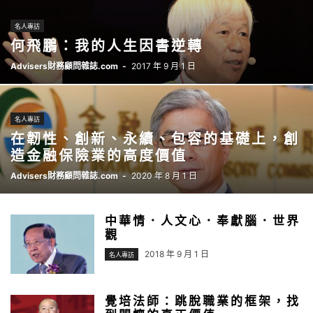
名人專訪
何飛鵬：我的人生因書逆轉
Advisers財務顧問雜誌.com
-
2017 年 9 月 1 日
名人專訪
在韌性、創新、永續、包容的基礎上，創
造金融保險業的高度價值
Advisers財務顧問雜誌.com
-
2020 年 8 月 1 日
中華情．人文心．奉獻腦．世界
觀
2018 年 9 月 1 日
名人專訪
覺培法師：跳脫職業的框架，找