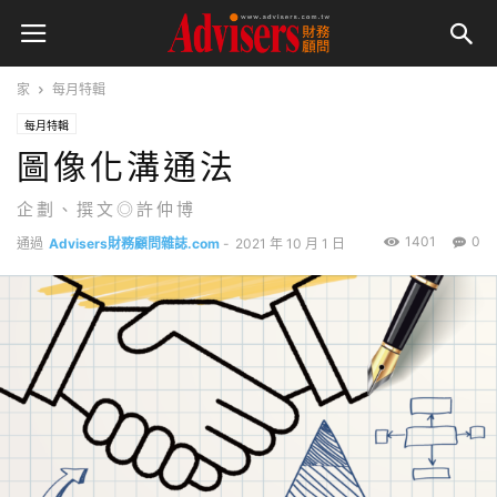
家
每月特輯
每月特輯
圖像化溝通法
企劃、撰文◎許仲博
1401
0
通過
Advisers財務顧問雜誌.com
-
2021 年 10 月 1 日