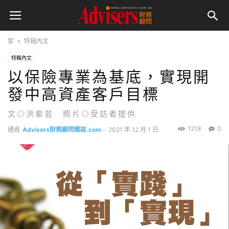
家
特輯內文
特輯內文
以保險專業為基底，實現開
發中高資產客戶目標
文◎洪紫芸 照片◎受訪者提供
1218
0
通過
Advisers財務顧問雜誌.com
-
2021 年 12 月 1 日