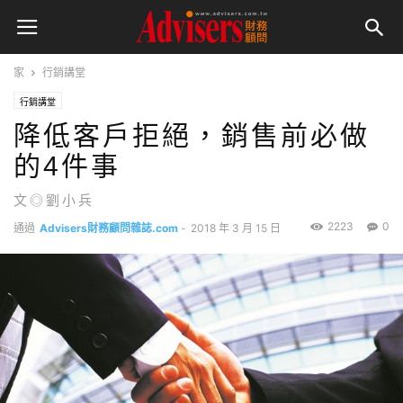
家
行銷講堂
行銷講堂
降低客戶拒絕，銷售前必做
的4件事
文◎劉小兵
2223
0
通過
Advisers財務顧問雜誌.com
-
2018 年 3 月 15 日