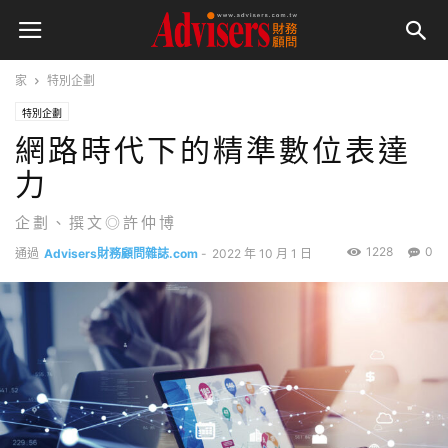
家
特別企劃
特別企劃
網路時代下的精準數位表達
力
企劃、撰文◎許仲博
1228
0
通過
Advisers財務顧問雜誌.com
-
2022 年 10 月 1 日