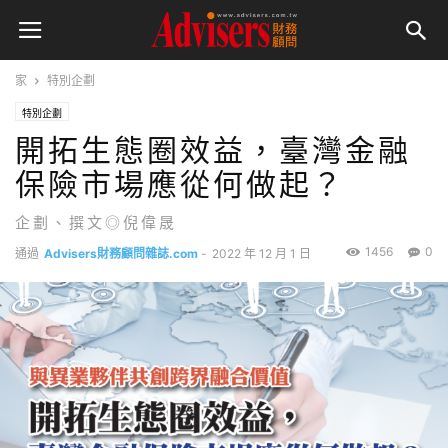
家
特別企劃
特別企劃
開拓生態圈效益，臺灣金融
保險市場應從何做起？
企劃、撰文◎倪偉晟
1456
0
通過
Advisers財務顧問雜誌.com
-
2022 年 12 月 1 日