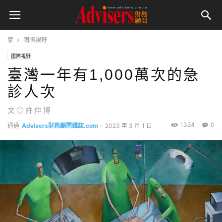
家
國際視野
國際視野
臺灣一年有1,000萬次的急
診人次
文◎許仲博
1324
0
通過
Advisers財務顧問雜誌.com
-
2023 年 3 月 1 日