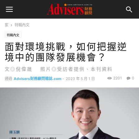
家
特輯內文
特輯內文
面對環境挑戰，如何把握逆
境中的團隊發展機會？
文◎倪偉晟 照片◎受訪者提供、本刊資料
2201
0
通過
Advisers財務顧問雜誌.com
-
2023 年 5 月 1 日