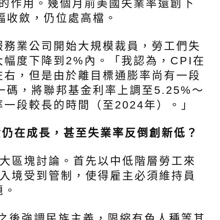
大的作用。幾個月前美國失業率還創下
幅收斂，仍位處高檔。
務業公司開始大規模裁員，勞工們失
幅度下降到2%內。「我認為，CPI在
左右，但是由於離目標通膨率尚有一段
碼，將聯邦基金利率上調至5.25%～
率一段較長的時間（至2024年）。」
資仍在成長，甚至失業率反倒創新低？
大區塊討論。首先以中低階層勞工來
工入境受到管制，使得雇主必須維持員
題。
之後強調民族主義，限縮有色人種等其