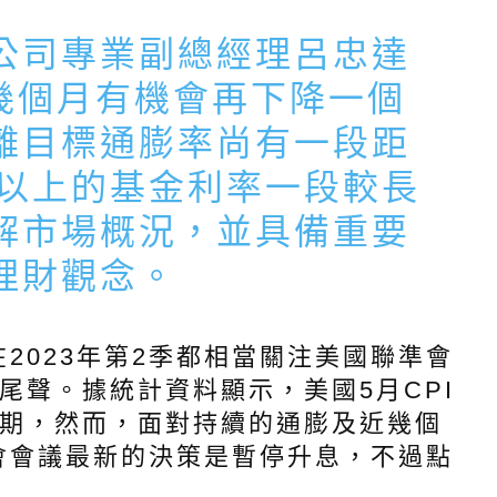
公司專業副總經理呂忠達
誌
來幾個月有機會再下降一個
離目標通膨率尚有一段距
%以上的基金利率一段較長
解市場概況，並具備重要
理財觀念。
023年第2季都相當關注美國聯準會
尾聲。據統計資料顯示，美國5月CPI
預期，然而，面對持續的通膨及近幾個
會會議最新的決策是暫停升息，不過點