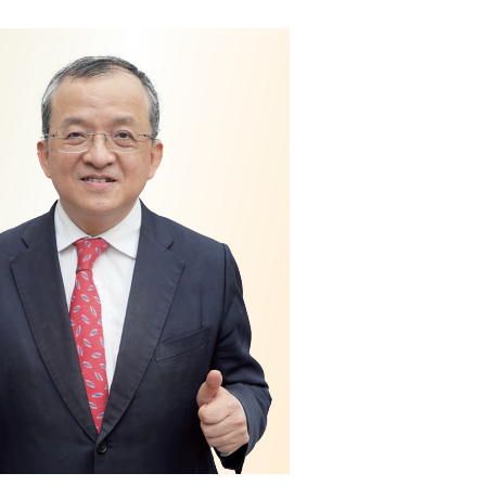
顧
問
雜