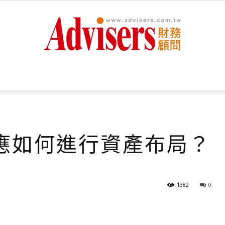
Advisers
應如何進行資產布局？
財
1382
0
務