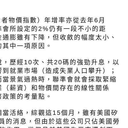
者物價指數）年增率亦從去年6月
聯準會所設定的2%仍有一段不小的距
金通膨雖有下降，但收斂的幅度太小、
的其中一項原因。
歷經10次、共20碼的強勁升息，以
響到就業市場（造成失業人口攀升）；
而當景氣過熱時，聯準會就會採取緊縮
業（薪資）和物價間存在的線性關係
幣政策的考量點。
活絡，綜觀這15個月，雖有美國矽
等有裁員的消息，但由於這些公司只佔美國勞