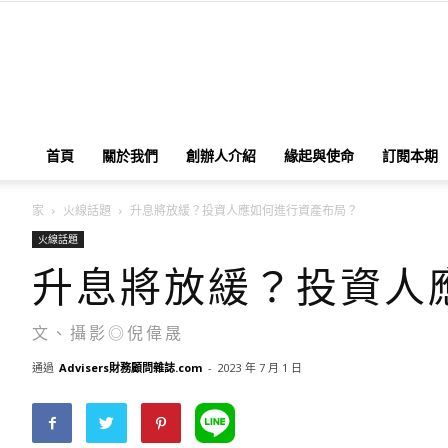
首頁
關於我們
創辦人介紹
緣起與使命
訂閱本期
家
火線話題
升息將放緩？投資人應如何進行資產布局？
火線話題
升息將放緩？投資人
文、攝影◎倪偉晟
通過
Advisers財務顧問雜誌.com
-
2023 年 7 月 1 日