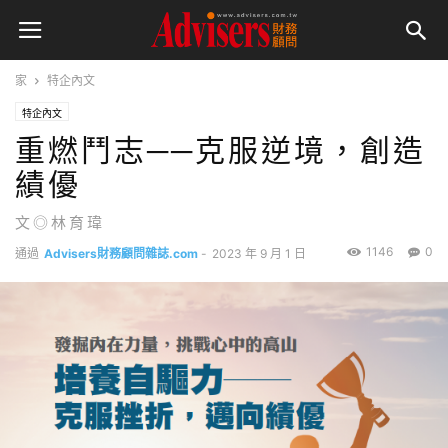
家
特企內文
特企內文
重燃鬥志──克服逆境，創造
績優
文◎林育瑋
1146
0
通過
Advisers財務顧問雜誌.com
-
2023 年 9 月 1 日