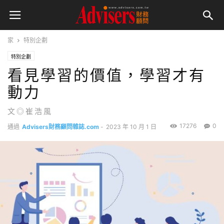
家
特別企劃
特別企劃
看見學習的價值，學習才有
動力
文◎崔浩風
17276
0
通過
Advisers財務顧問雜誌.com
-
2023 年 10 月 1 日