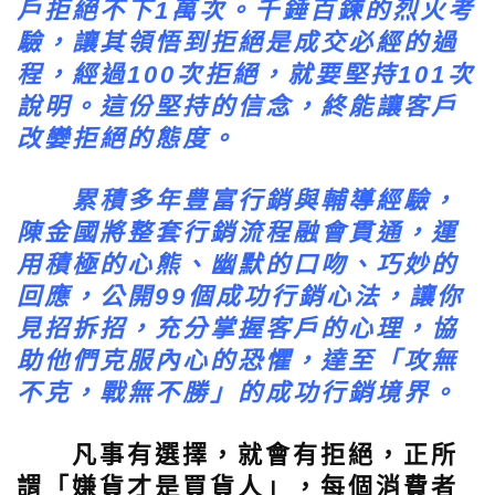
戶拒絕不下1萬次。千錘百鍊的烈火考
驗，讓其領悟到拒絕是成交必經的過
程，經過100次拒絕，就要堅持101次
說明。這份堅持的信念，終能讓客戶
改孌拒絕的態度。
累積多年豊富行銷與輔導經驗，
陳金國將整套行銷流程融會貫通，運
用積極的心熊、幽默的口吻、巧妙的
回應，公開99個成功行銷心法，讓你
見招拆招，充分掌握客戶的心理，協
助他們克服內心的恐懼，達至「攻無
不克，戰無不勝」的成功行銷境界。
凡事有選擇，就會有拒絕，正所
謂「嫌貨才是買貨人」，每個消費者