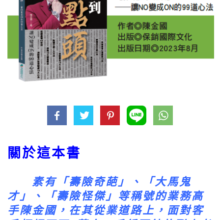
關於這本書
素有「壽險奇葩」、「大馬鬼
才」、「壽險怪傑」等稱號的業務高
手陳金國，在其從業道路上，面對客