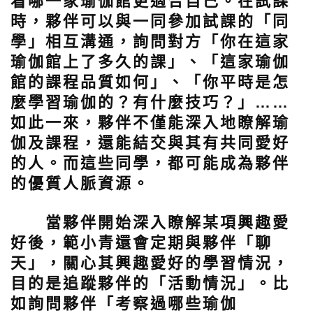
看哪一家瑜伽館更適合自己。在試課
時，夥伴可以與一同參加試課的「同
學」相互溝通，詢問對方「你在這家
瑜伽館上了多久的課」、「這家瑜伽
館的課程品質如何」、「你平時是怎
麼學習瑜伽的？有什麼技巧？」……
如此一來，夥伴不僅能深入地瞭解瑜
伽及課程，還能結交與其有共同愛好
的人。而這些同學，都可能成為夥伴
的優質人脈資源。
當夥伴開始深入瞭解某項興趣愛
好後，範小青還會定期與夥伴「聊
天」，關心其興趣愛好的學習情況，
目的是追蹤夥伴的「活動情況」。比
如詢問夥伴「考察過哪些瑜伽