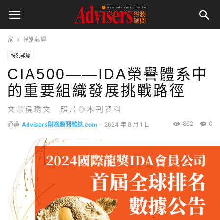
家
特別報導
特別報導
CIA500——IDA榮譽體系中
的重要組織發展挑戰路徑
文◎侯琇文 照片◎本刊資料
852
0
通過
Advisers財務顧問雜誌.com
-
2024 年 8 月 1 日