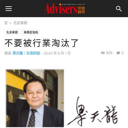
家
名家專欄
名家專欄
專欄部落格
不要被行業淘汰了
829
0
通過
梁天龍｜社長的話
-
2024 年 9 月 1 日