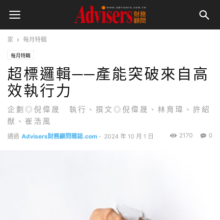
家
每月特輯
每月特輯
超標邏輯──產能突破來自高
效執行力
企劃◎倪偉晟 執行、撰文◎倪偉晟、林育瑋、許紹
猷、崔浩風
2170
0
通過
Advisers財務顧問雜誌.com
-
2024 年 10 月 1 日