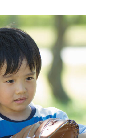
顧
問
雜