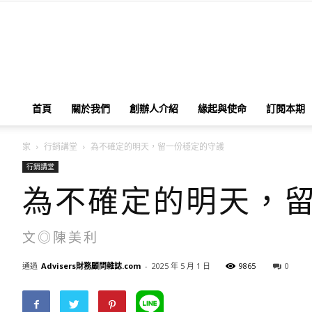
首頁
關於我們
創辦人介紹
緣起與使命
訂閱本期
家
行銷講堂
為不確定的明天，留一份穩定的守護
行銷講堂
為不確定的明天，
文◎陳美利
通過
Advisers財務顧問雜誌.com
-
2025 年 5 月 1 日
9865
0