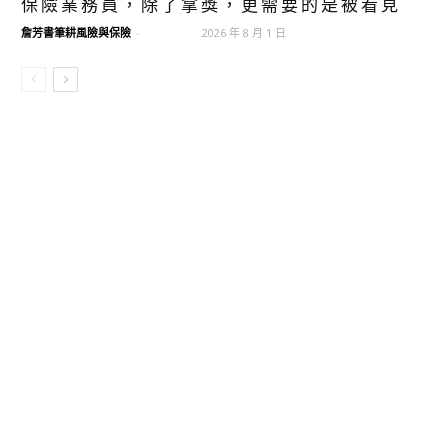
保險業務員，除了拿獎，更需要的是被看見
詹芳書筆耕風險與保險
-
2026 年 8 月 1 日