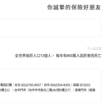
你誠摯的保險好朋友
下一篇文章
全世界吸菸人口13億人， 每年有800萬人因菸害而死亡
w 電話訂購：台北 (02)2792-8557｜台中 (04)2254-8325｜高雄 (07)222-
8號2樓之1）｜台中門市（台中市市政北二路282號5樓之7）｜高雄門市（高雄