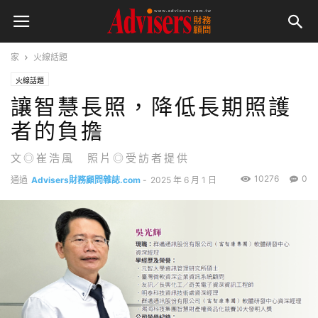
家
火線話題
火線話題
讓智慧長照，降低長期照護
者的負擔
文◎崔浩風 照片◎受訪者提供
10276
0
通過
Advisers財務顧問雜誌.com
-
2025 年 6 月 1 日