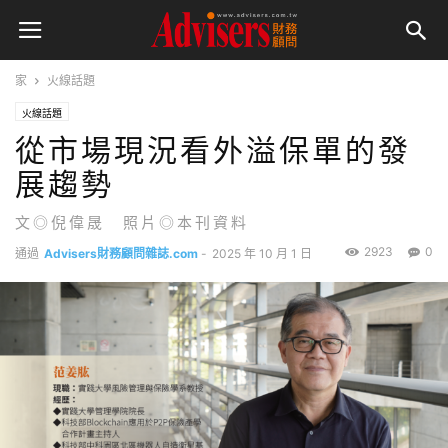
家
火線話題
火線話題
從市場現況看外溢保單的發
展趨勢
文◎倪偉晟 照片◎本刊資料
2923
0
通過
Advisers財務顧問雜誌.com
-
2025 年 10 月 1 日