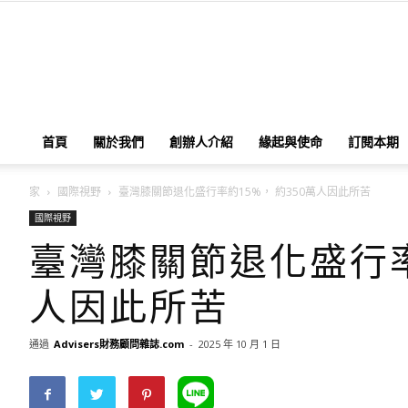
首頁
關於我們
創辦人介紹
緣起與使命
訂閱本期
家
國際視野
臺灣膝關節退化盛行率約15%， 約350萬人因此所苦
國際視野
臺灣膝關節退化盛行率
人因此所苦
通過
Advisers財務顧問雜誌.com
-
2025 年 10 月 1 日