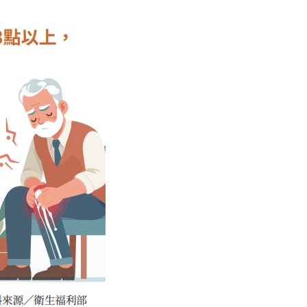
顧
問
雜