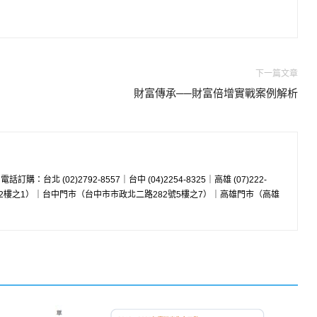
下一篇文章
財富傳承──財富倍增實戰案例解析
w 電話訂購：台北 (02)2792-8557｜台中 (04)2254-8325｜高雄 (07)222-
8號2樓之1）｜台中門市（台中市市政北二路282號5樓之7）｜高雄門市（高雄