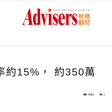
Advisers
約15%， 約350萬
財
4684
0
務