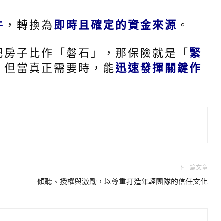
件
，轉換為
即時且確定的資金來源
。
誌
把房子比作「磐石」，那保險就是「
緊
，但當真正需要時，能
迅速發揮關鍵作
下一篇文章
傾聽、授權與激勵，以尊重打造年輕團隊的信任文化