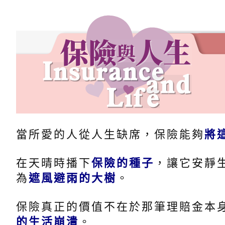
當所愛的人從人生缺席，保險能夠
將
在天晴時播下
保險的種子
，讓它安靜
為
遮風避雨的大樹
。
保險真正的價值不在於那筆理賠金本
的生活崩潰
。