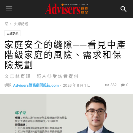
家
火線話題
火線話題
家庭安全的縫隙──看見中產
階級家庭的風險、需求和保
險規劃
文◎林育瑋 照片◎受訪者提供
882
0
通過
Advisers財務顧問雜誌.com
-
2026 年 6 月 1 日