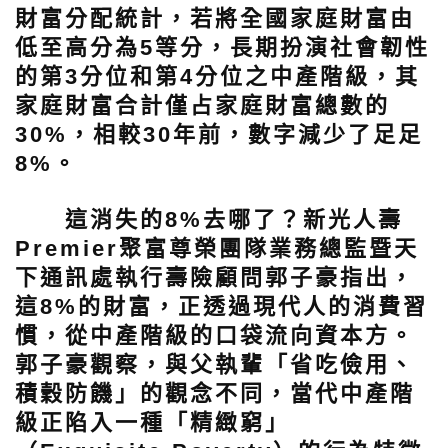
財富分配統計，若將全國家庭財富由
低至高分為5等分，長期扮演社會韌性
的第3分位和第4分位之中產階級，其
家庭財富合計僅占家庭財富總數的
30%，相較30年前，數字減少了足足
8%。
這消失的8%去哪了？新光人壽
Premier聚富尊榮團隊業務總監暨天
下通訊處執行壽險顧問郭子豪指出，
這8%的財富，正透過現代人的消費習
慣，從中產階級的口袋流向資本方。
郭子豪觀察，與父執輩「省吃儉用、
積穀防饑」的觀念不同，當代中產階
級正陷入一種「精緻窮」