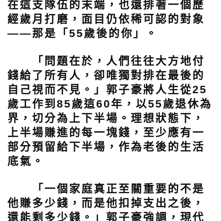
在這支隊伍的末端，也還排著一個歷
經歲月打磨，面目仍依稀可認的對象
——那是「55歲後的你」。
「問題在於，人們往往大方地付
錢給了所有人，卻唯獨對排在最後的
自己視而不見。」郭子豪將人生從25
歲工作到85歲這60年，以55歲退休為
界，切分為上下半場。理想狀態下，
上半場賺進的每一塊錢，至少應有一
部分預留給下半場，作為老後的生活
底氣。
「一個家庭真正至關重要的不是
他賺多少錢，而是他扣掉支出之後，
還能剩多少錢。」郭子豪強調，現代