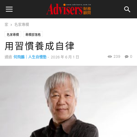
家
名家專欄
名家專欄
專欄部落格
用習慣養成自律
239
0
通過
何飛鵬｜人生自慢塾
-
2026 年 6 月 1 日