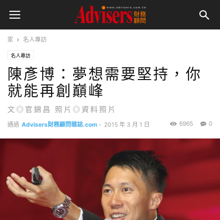
家
名人專訪
名人專訪
陳彥博：夢想需要堅持，你
就能再創巔峰
文◎官錦昌 照片◎資料照片
6965
0
通過
Advisers財務顧問雜誌.com
-
2015 年 3 月 1 日