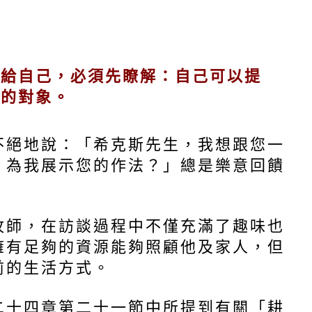
售給自己，必須先瞭解：自己可以提
顧
售的對象。
不絕地說：「希克斯先生，我想跟您一
，為我展示您的作法？」總是樂意回饋
問
牧師，在訪談過程中不僅充滿了趣味也
擁有足夠的資源能夠照顧他及家人，但
雜
前的生活方式。
二十四章第二十一節中所提到有關「耕