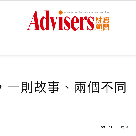
Advisers
，一則故事、兩個不同
財
1415
0
務