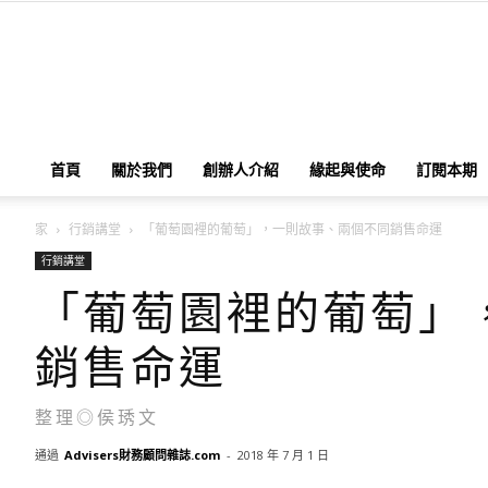
首頁
關於我們
創辦人介紹
緣起與使命
訂閱本期
家
行銷講堂
「葡萄園裡的葡萄」，一則故事、兩個不同銷售命運
行銷講堂
「葡萄園裡的葡萄」
銷售命運
整理◎侯琇文
通過
Advisers財務顧問雜誌.com
-
2018 年 7 月 1 日