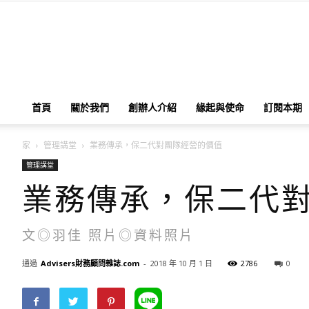
首頁
關於我們
創辦人介紹
緣起與使命
訂閱本期
家
管理講堂
業務傳承，保二代對團隊經營的價值
管理講堂
業務傳承，保二代
文◎羽佳 照片◎資料照片
通過
Advisers財務顧問雜誌.com
-
2018 年 10 月 1 日
2786
0