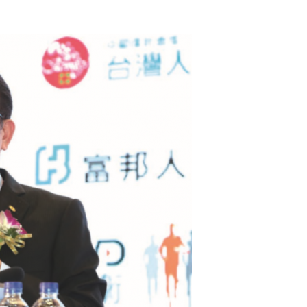
顧
問
雜