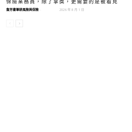
保險業務員，除了拿獎，更需要的是被看見
詹芳書筆耕風險與保險
-
2026 年 8 月 1 日