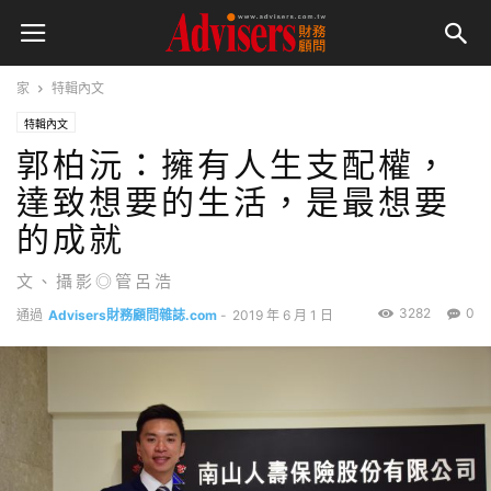
家
特輯內文
特輯內文
郭柏沅：擁有人生支配權，
達致想要的生活，是最想要
的成就
文、攝影◎管呂浩
3282
0
通過
Advisers財務顧問雜誌.com
-
2019 年 6 月 1 日