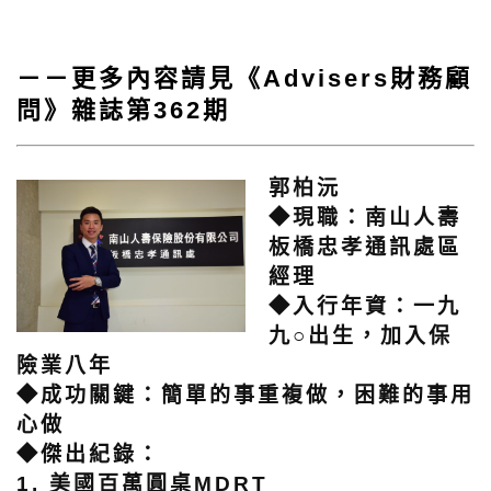
－－更多內容請見《Advisers財務顧
問》雜誌第362期
郭柏沅
◆現職：南山人壽
板橋忠孝通訊處區
經理
◆入行年資：一九
九○出生，加入保
險業八年
◆成功關鍵：簡單的事重複做，困難的事用
心做
◆傑出紀錄：
1. 美國百萬圓桌MDRT