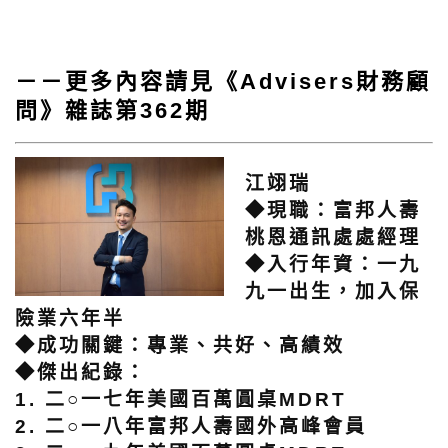
－－更多內容請見《Advisers財務顧
問》雜誌第362期
江翊瑞
◆現職：富邦人壽
桃恩通訊處處經理
◆入行年資：一九
九一出生，加入保
險業六年半
◆成功關鍵：專業、共好、高績效
◆傑出紀錄：
1. 二○一七年美國百萬圓桌MDRT
2. 二○一八年富邦人壽國外高峰會員