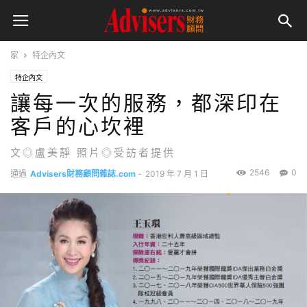
家
特企內文
特企內文
讓每一次的服務，都深印在
客戶的心坎裡
文◎盧美靜 照片◎受訪者提供
2546
0
通過
Advisers財務顧問雜誌.com
-
2019 年 7 月 1 日