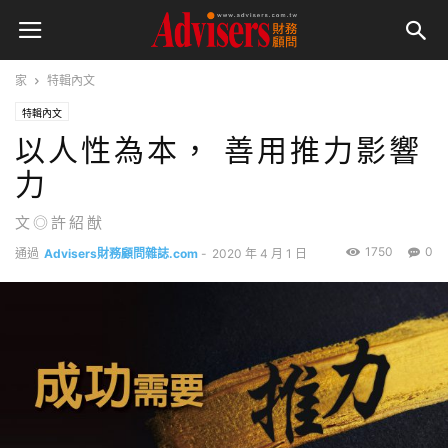
家
特輯內文
特輯內文
以人性為本， 善用推力影響
力
文◎許紹猷
1750
0
通過
Advisers財務顧問雜誌.com
-
2020 年 4 月 1 日