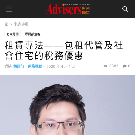
家
名家專欄
名家專欄
專欄部落格
租賃專法——包租代管及社
會住宅的稅務優惠
3383
0
通過
胡碩勻｜保險稅務
-
2020 年 4 月 1 日