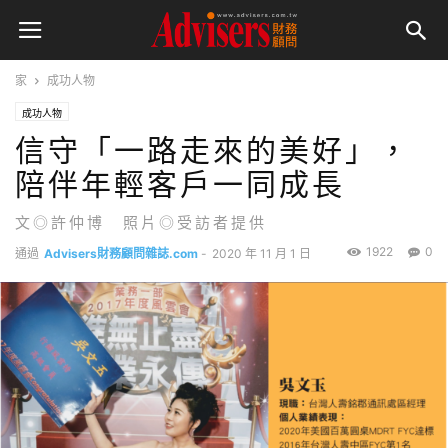
家
成功人物
成功人物
信守「一路走來的美好」，
陪伴年輕客戶一同成長
文◎許仲博 照片◎受訪者提供
1922
0
通過
Advisers財務顧問雜誌.com
-
2020 年 11 月 1 日